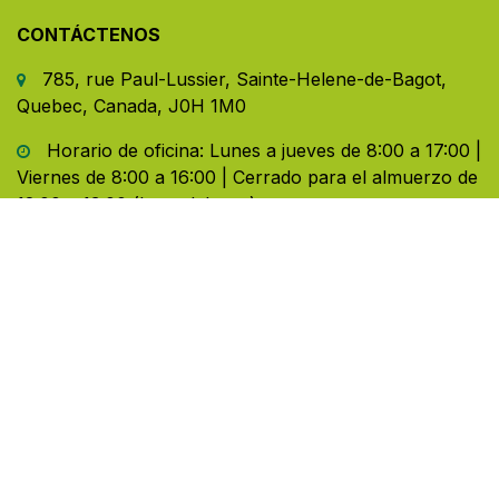
CONTÁCTENOS
785, rue Paul-Lussier, Sainte-Helene-de-Bagot,
Quebec, Canada, J0H 1M0
Horario de oficina: Lunes a jueves de 8:00 a 17:00 |
Viernes de 8:00 a 16:00 | Cerrado para el almuerzo de
12:00 a 13:00 (hora del este)
450-791-2222
Toll-free:
1.888.791.2223
info@ghlinc.com
Contacta con nosotras
Copyright ©GHL 2025
Con tecnología de
- El mejor
Comercio