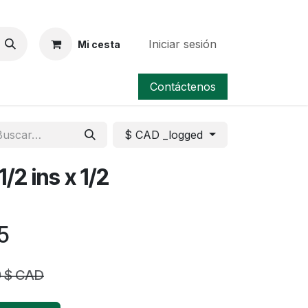
Iniciar sesión
Mi cesta
ocion/Oferta
Contáctenos
$ CAD _logged
1/2 ins x 1/2
5
9
$ CAD