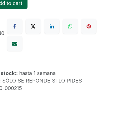
d to cart
30
 stock::
hasta 1 semana
:
SÓLO SE REPONDE SI LO PIDES
10-000215