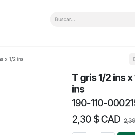
solicitud de cotización
Trabajos
Cursos
Prom
ns x 1/2 ins
T gris 1/2 ins x 
ins
190-110-00021
2,30
$ CAD
2,3