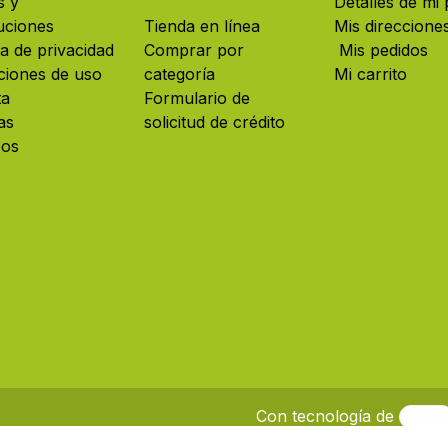
s y
Detalles de mi p
uciones
Tienda en línea
Mis direccione
ca de privacidad
Comprar por
Mis pedidos
ciones de uso
categoría
Mi carrito
ta
Formulario de
as
solicitud de crédito
eos
Con tecnología de