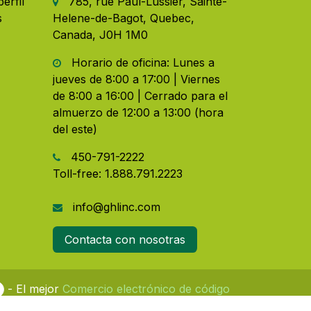
erfil
785, rue Paul-Lussier, Sainte-
s
Helene-de-Bagot, Quebec,
Canada, J0H 1M0
Horario de oficina: Lunes a
jueves de 8:00 a 17:00 | Viernes
de 8:00 a 16:00 | Cerrado para el
almuerzo de 12:00 a 13:00 (hora
del este)
450-791-2222
Toll-free:
1.888.791.2223
info@ghlinc.com
Contacta con nosotras
- El mejor
Comercio electrónico de código
abierto