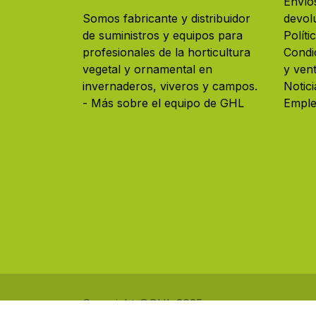
Envío
Somos fabricante y distribuidor
devol
de suministros y equipos para
Políti
profesionales de la horticultura
Condi
vegetal y ornamental en
y ven
invernaderos, viveros y campos. ​
Notici
- Más sobre el equipo de GHL
Empl
Copyright ©GHL 2025