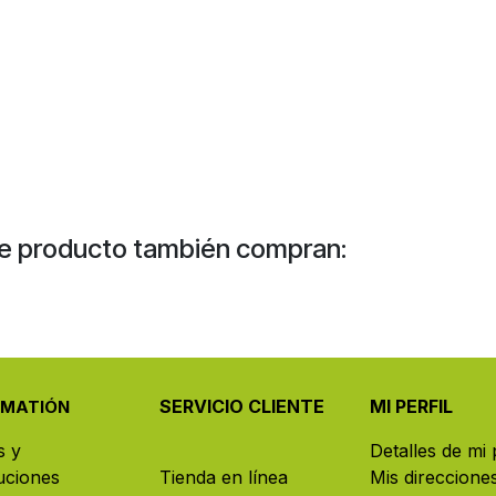
e producto también compran:
SERVICIO CLIENTE
MI PERFIL
RMATIÓN
s y
Detalles de mi p
uciones
Tienda en línea
Mis direccione