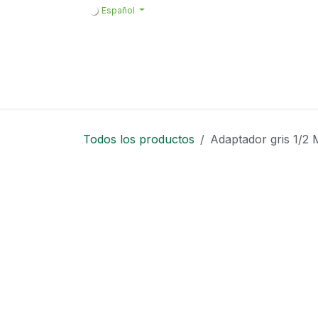
Ir al contenido
Español
Inicio
Productos
Formularios de 
Todos los productos
Adaptador gris 1/2 