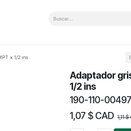
solicitud de cotización
Trabajos
Cursos
Prom
MPT x 1/2 ins
Adaptador gri
1/2 ins
190-110-0049
1,07
$ CAD
1,11
$