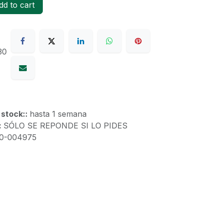
d to cart
30
 stock::
hasta 1 semana
:
SÓLO SE REPONDE SI LO PIDES
10-004975