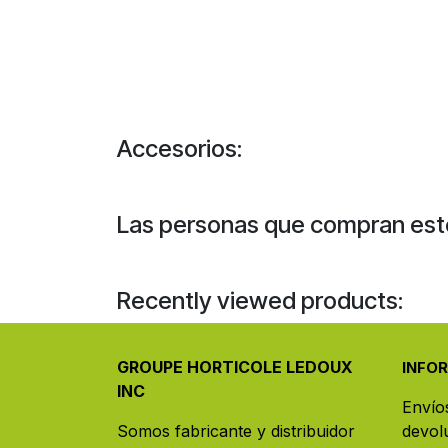
Accesorios:
Las personas que compran est
Recently viewed products:
GROUPE HORTICOLE LEDOUX
INFO
INC
Envío
Somos fabricante y distribuidor
devol