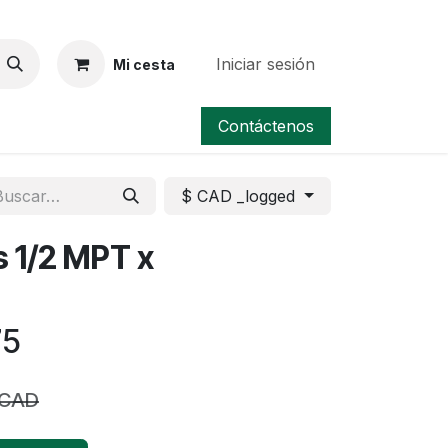
Iniciar sesión
Mi cesta
ocion/Oferta
Contáctenos
$ CAD _logged
s 1/2 MPT x
75
 CAD