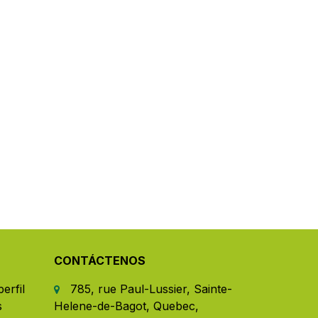
CONTÁCTENOS
erfil
785, rue Paul-Lussier, Sainte-
s
Helene-de-Bagot, Quebec,