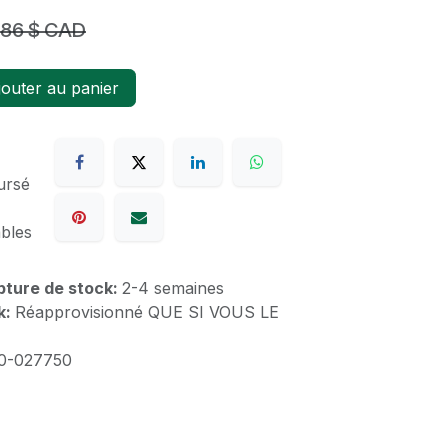
,86
$ CAD
outer au panier
ursé
ables
upture de stock:
2-4 semaines
k:
Réapprovisionné QUE SI VOUS LE
0-027750