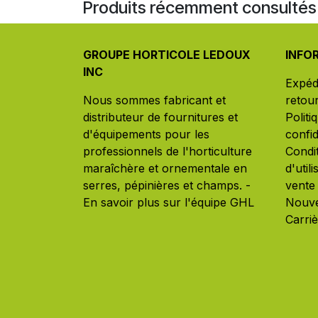
Produits récemment consultés 
GROUPE HORTICOLE LEDOUX
INFO
INC
Expédi
Nous sommes fabricant et
retou
distributeur de fournitures et
Politi
d'équipements pour les
confid
professionnels de l'horticulture
Condi
maraîchère et ornementale en
d'util
serres, pépinières et champs. -
vente
En savoir plus sur l'équipe GHL
Nouve
Carri