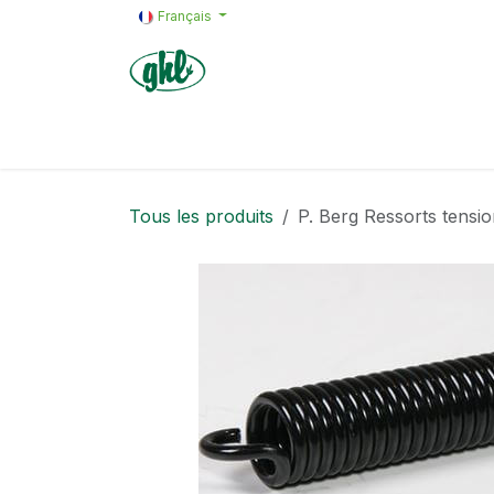
Se rendre au contenu
Français
Accueil
Produits
Formulaires s
Tous les produits
P. Berg Ressorts tensi