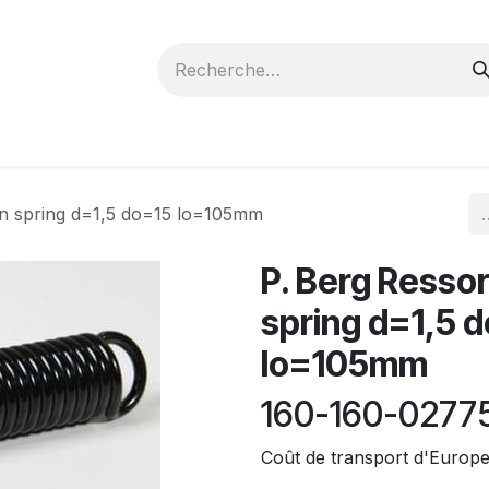
oumissions
Carrières
Cours
Promo/Infolettre
on spring d=1,5 do=15 lo=105mm
P. Berg Ressor
spring d=1,5 
lo=105mm
160-160-0277
Coût de transport d'Europ