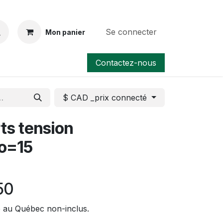
Se connecter
Mon panier
Contactez-nous
$ CAD _prix connecté
ts tension
do=15
50
e au Québec non-inclus.