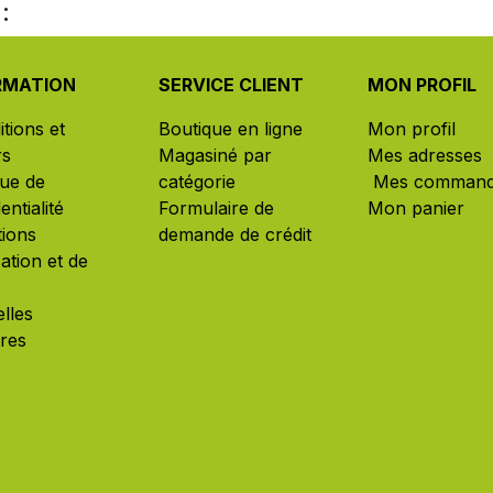
:
RMATION
SERVICE CLIENT
MON PROFIL
tions et
Boutique en ligne
Mon profil
rs
Magasiné par
Mes adresses
que de
catégorie
Mes comman
entialité
Formulaire de
Mon panier
tions
demande de crédit
isation et de
lles
ères